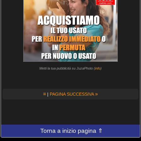
Metti la tua pubblicità su JuzaPhoto (
info
)
≡
»
|
PAGINA SUCCESSIVA
Torna a inizio pagina ⇑