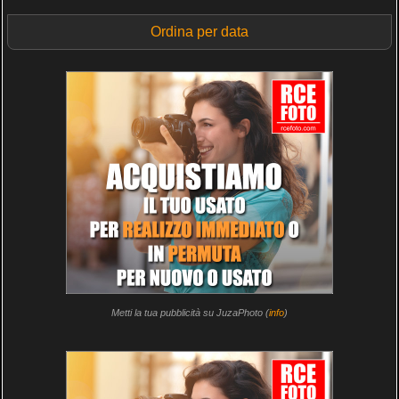
Ordina per data
Metti la tua pubblicità su JuzaPhoto (
info
)