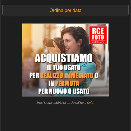
Ordina per data
Metti la tua pubblicità su JuzaPhoto (
info
)