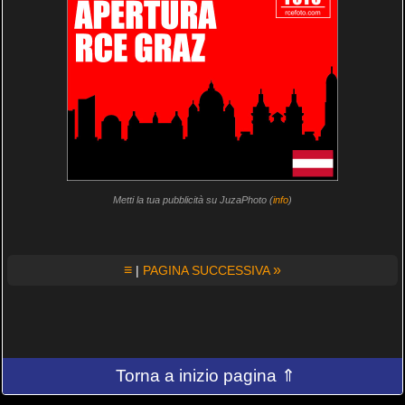
Metti la tua pubblicità su JuzaPhoto (
info
)
≡
»
|
PAGINA SUCCESSIVA
Torna a inizio pagina ⇑