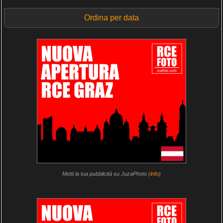
Ordina per data
Metti la tua pubblicità su JuzaPhoto (
info
)