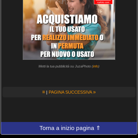
Metti la tua pubblicità su JuzaPhoto (
info
)
≡
»
|
PAGINA SUCCESSIVA
Torna a inizio pagina ⇑