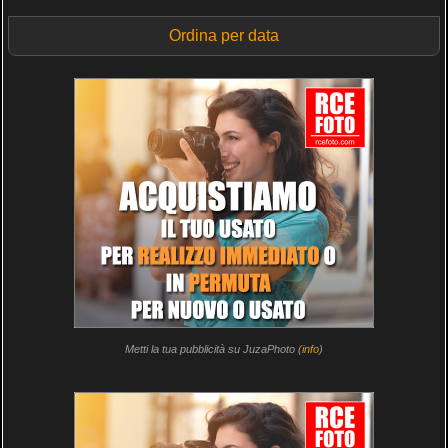
Ordina per data
Metti la tua pubblicità su JuzaPhoto (
info
)