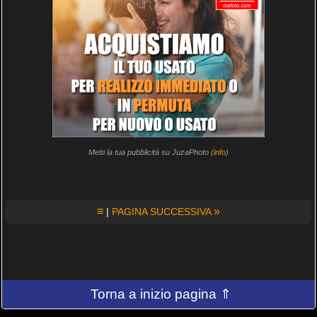
Metti la tua pubblicità su JuzaPhoto (
info
)
≡
»
|
PAGINA SUCCESSIVA
Torna a inizio pagina ⇑