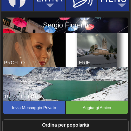
Sergio Fiorenti
PROFILO
GALLERIE
TUTTE LE FOTO
Invia Messaggio Privato
Aggiungi Amico
Ordina per popolarità