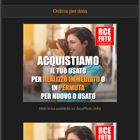
Ordina per data
Metti la tua pubblicità su JuzaPhoto (
info
)