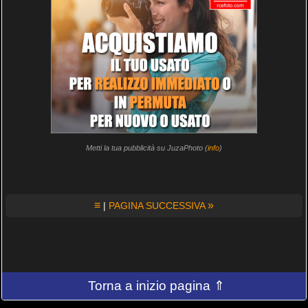
Metti la tua pubblicità su JuzaPhoto (
info
)
≡
»
|
PAGINA SUCCESSIVA
Torna a inizio pagina ⇑