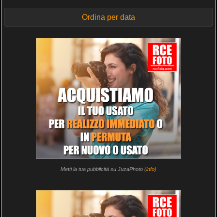
Ordina per data
Metti la tua pubblicità su JuzaPhoto (
info
)