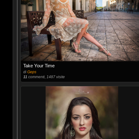
Take Your Time
di
Geps
11
commenti, 1487 visite