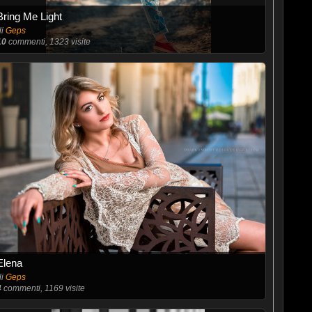
Bring Me Light
di
Geps
10
commenti, 1323 visite
Elena
di
Geps
4
commenti, 1169 visite