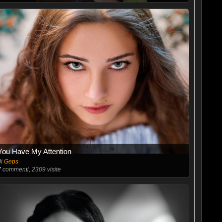
You Have My Attention
di
Geps
7
commenti, 2309 visite