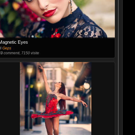
Magnetic Eyes
di
Geps
33
commenti, 7150 visite