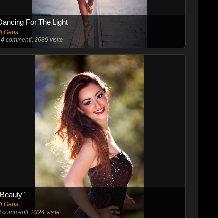
Dancing For The Light
di
Geps
14
commenti, 2689 visite
"Beauty"
di
Geps
9
commenti, 2324 visite