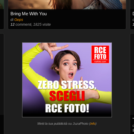
Bring Me With You
di
Geps
12
commenti, 1825 visite
Metti la tua pubblicità su JuzaPhoto (
info
)