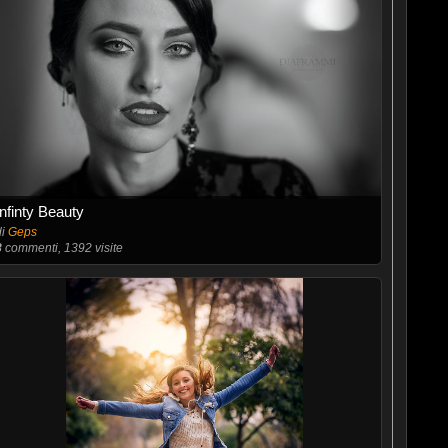
Infinty Beauty
di
Geps
8
commenti, 1392 visite