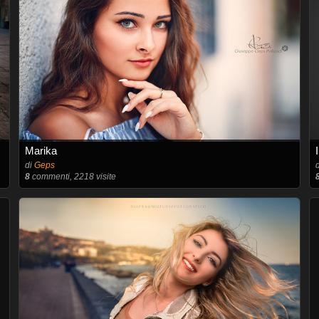
Marika
di
Geps
8
commenti, 2218 visite