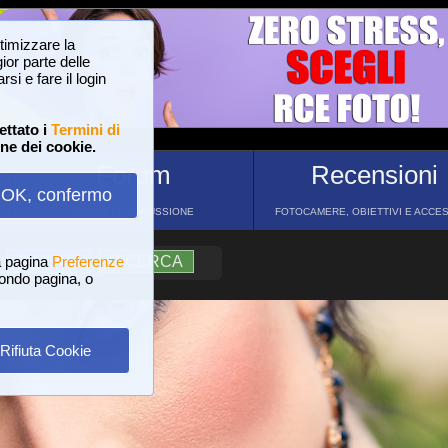
ttimizzare la
or parte delle
si e fare il login
ettato i
Termini di
one dei cookie.
Forum
Recensioni
OK, confermo
FORUM DI DISCUSSIONE
FOTOCAMERE, OBIETTIVI E ACCE
a pagina
?
AIUTO
Preferenze
RICERCA
 fondo pagina, o
Rifiuta Cookie