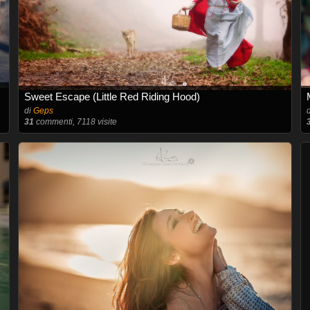
Sweet Escape (Little Red Riding Hood)
di
Geps
31
commenti, 7118 visite