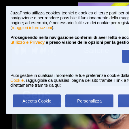
JuzaPhoto utilizza cookies tecnici e cookies di terze parti per o
navigazione e per rendere possibile il funzionamento della maggi
pagine; ad esempio, è necessario l'utilizzo dei cookie per registar
(
maggiori informazioni
).
Proseguendo nella navigazione confermi di aver letto e acc
utilizzo e Privacy
e preso visione delle opzioni per la gesti
Gallerie
3,023,106 FOTO E 16 GALLERIE
HOME E NEWS
Iscriviti a JuzaPhoto!
A
A
Login
Puoi gestire in qualsiasi momento le tue preferenze cookie dall
Cookie
, raggiugibile da qualsiasi pagina del sito tramite il link a
direttamente tramite da qui:
Geps
Accetta Cookie
Personalizza
www.juzaphoto.com/p/Geps