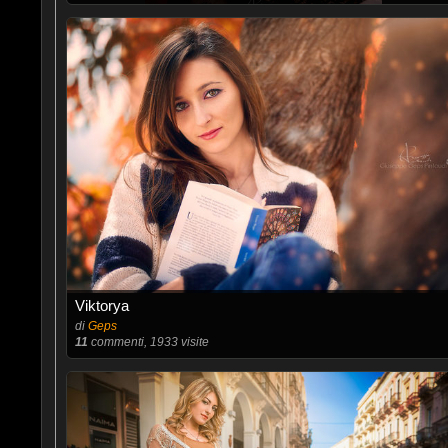
Viktorya
di
Geps
11
commenti, 1933 visite