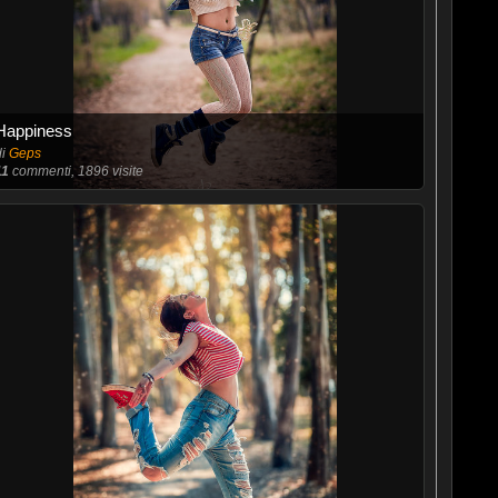
Happiness
di
Geps
11
commenti, 1896 visite