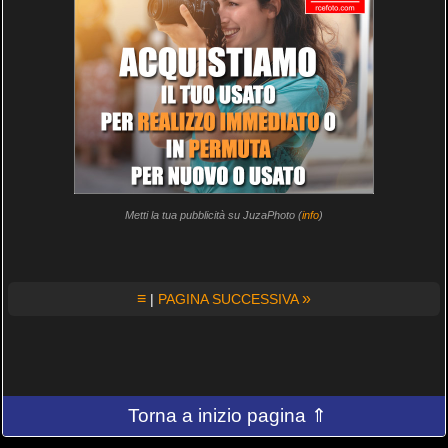
Metti la tua pubblicità su JuzaPhoto (
info
)
≡
»
|
PAGINA SUCCESSIVA
Torna a inizio pagina ⇑