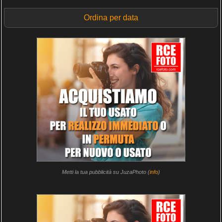
Ordina per data
Metti la tua pubblicità su JuzaPhoto (
info
)