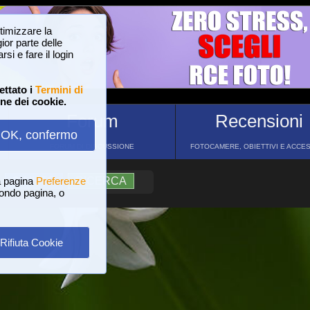
ttimizzare la
or parte delle
si e fare il login
ettato i
Termini di
one dei cookie.
Forum
Recensioni
OK, confermo
FORUM DI DISCUSSIONE
FOTOCAMERE, OBIETTIVI E ACCE
a pagina
?
AIUTO
Preferenze
RICERCA
 fondo pagina, o
Rifiuta Cookie