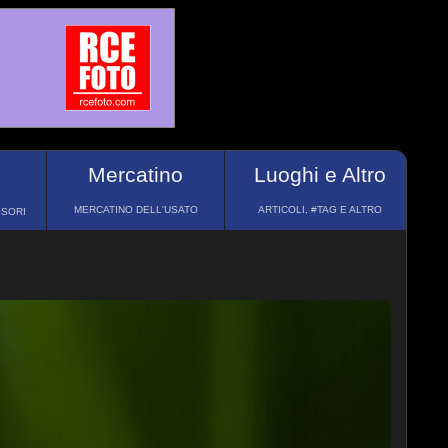
Mercatino
Luoghi e Altro
MERCATINO DELL'USATO
ARTICOLI, #TAG E ALTRO
SSORI