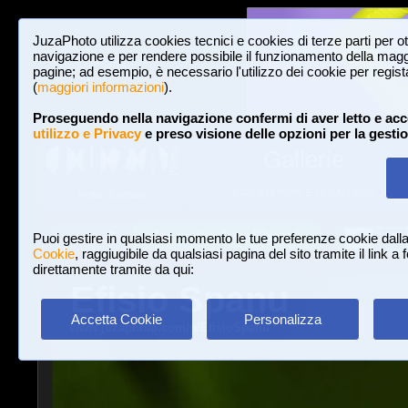
JuzaPhoto utilizza cookies tecnici e cookies di terze parti per o
navigazione e per rendere possibile il funzionamento della maggi
pagine; ad esempio, è necessario l'utilizzo dei cookie per registar
(
maggiori informazioni
).
Proseguendo nella navigazione confermi di aver letto e acc
utilizzo e Privacy
e preso visione delle opzioni per la gesti
Gallerie
3,022,825 FOTO E 16 GALLERIE
HOME E NEWS
Iscriviti a JuzaPhoto!
A
A
Login
Puoi gestire in qualsiasi momento le tue preferenze cookie dall
Cookie
, raggiugibile da qualsiasi pagina del sito tramite il link a
direttamente tramite da qui:
Efisio Spanu
Accetta Cookie
Personalizza
www.juzaphoto.com/p/EfisioSpanu