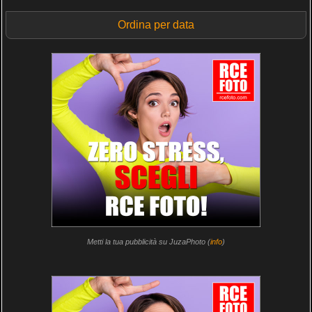
Ordina per data
Metti la tua pubblicità su JuzaPhoto (
info
)