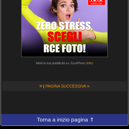
Metti la tua pubblicità su JuzaPhoto (
info
)
≡
»
|
PAGINA SUCCESSIVA
Torna a inizio pagina ⇑