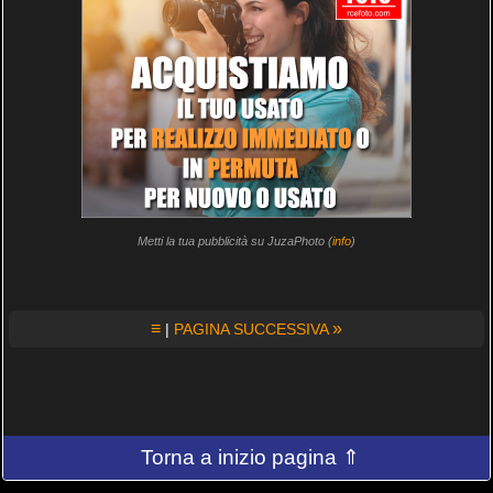
Metti la tua pubblicità su JuzaPhoto (
info
)
≡
»
|
PAGINA SUCCESSIVA
Torna a inizio pagina ⇑