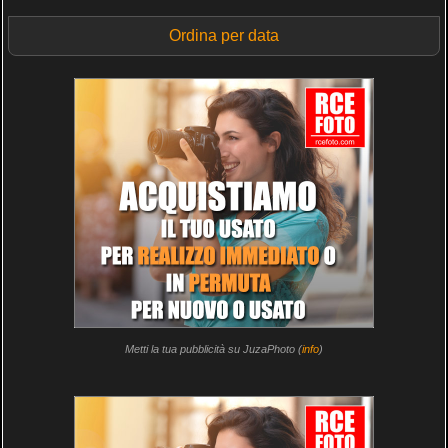
Ordina per data
Metti la tua pubblicità su JuzaPhoto (
info
)