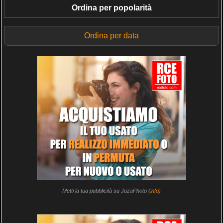
Ordina per popolarità
Ordina per data
Metti la tua pubblicità su JuzaPhoto (
info
)