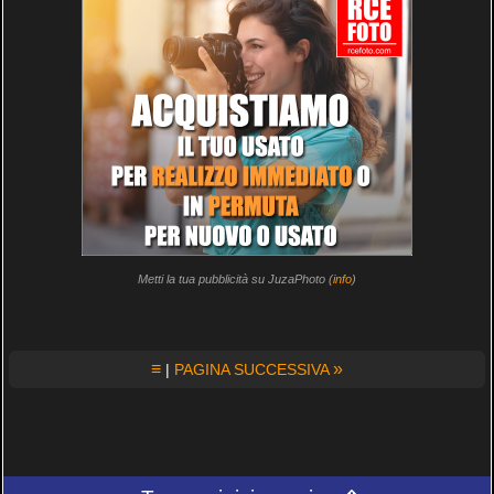
Metti la tua pubblicità su JuzaPhoto (
info
)
≡
»
|
PAGINA SUCCESSIVA