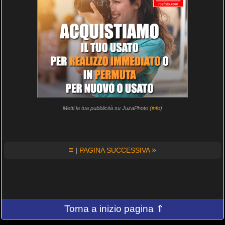
Metti la tua pubblicità su JuzaPhoto (
info
)
≡
»
|
PAGINA SUCCESSIVA
Torna a inizio pagina ⇑