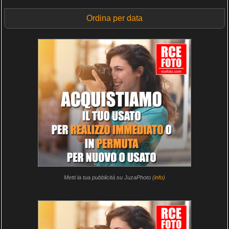
Ordina per data
Metti la tua pubblicità su JuzaPhoto (
info
)