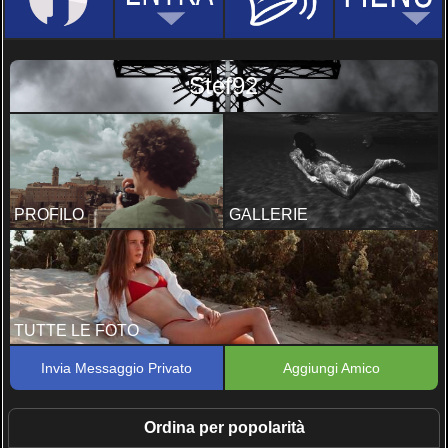
Stef92
PROFILO
GALLERIE
TUTTE LE FOTO
Invia Messaggio Privato
Aggiungi Amico
Ordina per popolarità