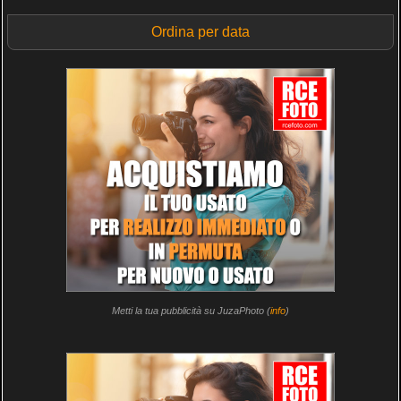
Ordina per data
Metti la tua pubblicità su JuzaPhoto (
info
)