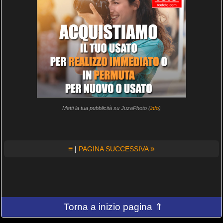
Metti la tua pubblicità su JuzaPhoto (
info
)
≡
»
|
PAGINA SUCCESSIVA
Torna a inizio pagina ⇑