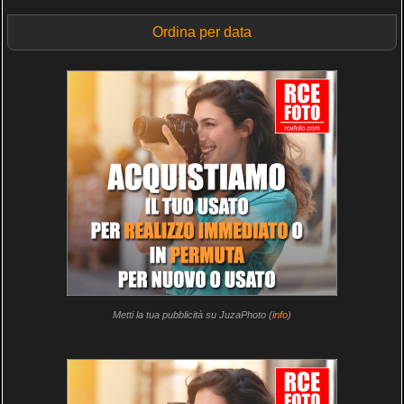
Ordina per data
Metti la tua pubblicità su JuzaPhoto (
info
)