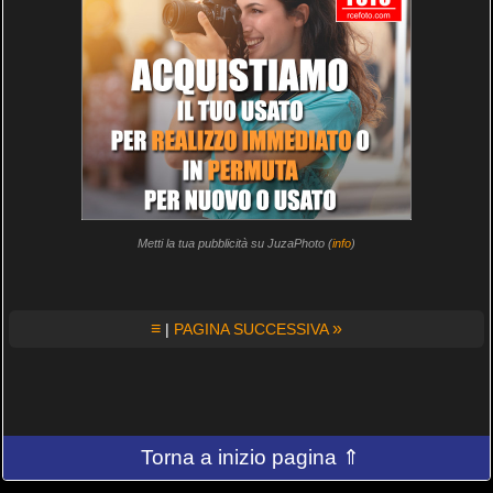
Metti la tua pubblicità su JuzaPhoto (
info
)
≡
»
|
PAGINA SUCCESSIVA
Torna a inizio pagina ⇑