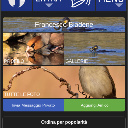
Francesco Biadene
PROFILO
GALLERIE
TUTTE LE FOTO
Invia Messaggio Privato
Aggiungi Amico
Ordina per popolarità