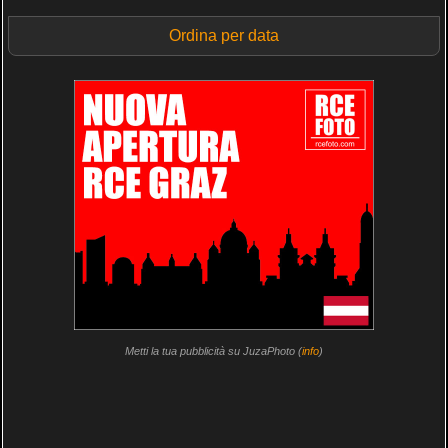
Ordina per data
Metti la tua pubblicità su JuzaPhoto (
info
)