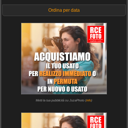
Ordina per data
Metti la tua pubblicità su JuzaPhoto (
info
)