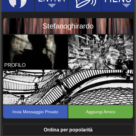
Stefanoghirardo
PROFILO
GALLERIE
TUTTE LE FOTO
Invia Messaggio Privato
Aggiungi Amico
Ordina per popolarità