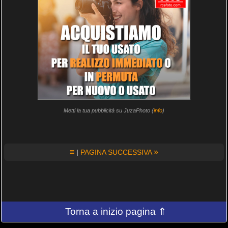
Metti la tua pubblicità su JuzaPhoto (
info
)
≡
»
|
PAGINA SUCCESSIVA
Torna a inizio pagina ⇑