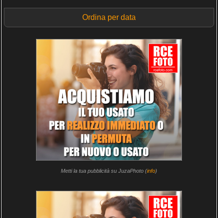
Ordina per data
Metti la tua pubblicità su JuzaPhoto (
info
)