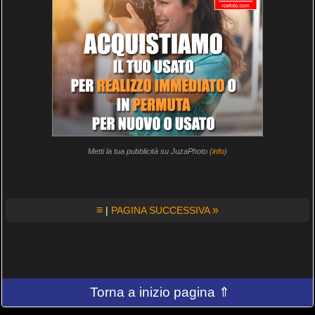
Metti la tua pubblicità su JuzaPhoto (
info
)
≡
»
|
PAGINA SUCCESSIVA
Torna a inizio pagina ⇑