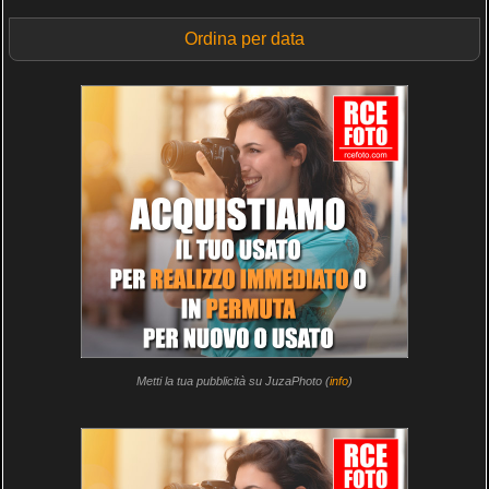
Ordina per data
Metti la tua pubblicità su JuzaPhoto (
info
)