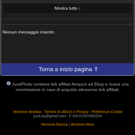
Mostra tutto ↓
ULTIME 10 FOTO PUBBLICATE
AMICI (0/100)
Nessun messaggio inserito.
Torna a inizio pagina ⇑
JuzaPhoto contiene link affiliati Amazon ed Ebay e riceve una
commissione in caso di acquisto attraverso link affiliati.
Versione desktop
-
Termini di utilizzo e Privacy
-
Preferenze Cookie
juza.ea@gmail.com - P. IVA 01501900334
Versione Bianca
|
Versione Nera