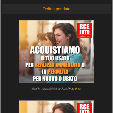
Ordina per data
Metti la tua pubblicità su JuzaPhoto (
info
)