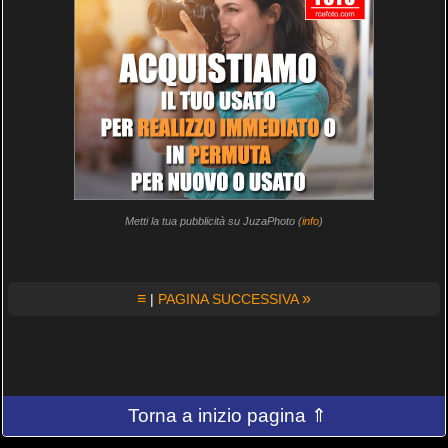
Metti la tua pubblicità su JuzaPhoto (
info
)
≡
»
|
PAGINA SUCCESSIVA
Torna a inizio pagina ⇑