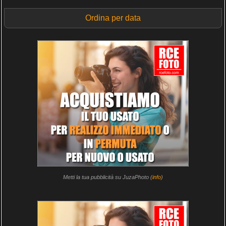
Ordina per data
Metti la tua pubblicità su JuzaPhoto (
info
)