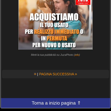
Metti la tua pubblicità su JuzaPhoto (
info
)
≡
»
|
PAGINA SUCCESSIVA
Torna a inizio pagina ⇑