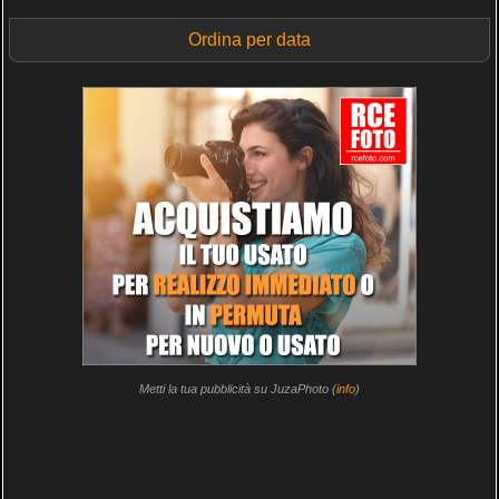
Ordina per data
Metti la tua pubblicità su JuzaPhoto (
info
)