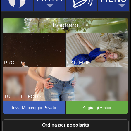
Boghero
PROFILO
GALLERIE
TUTTE LE FOTO
Invia Messaggio Privato
Aggiungi Amico
Ordina per popolarità