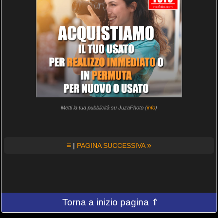
Metti la tua pubblicità su JuzaPhoto (
info
)
≡
»
|
PAGINA SUCCESSIVA
Torna a inizio pagina ⇑