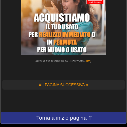
Metti la tua pubblicità su JuzaPhoto (
info
)
≡
»
|
PAGINA SUCCESSIVA
Torna a inizio pagina ⇑