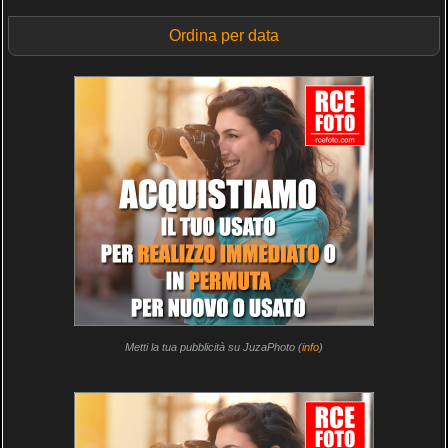
Ordina per data
Metti la tua pubblicità su JuzaPhoto (
info
)