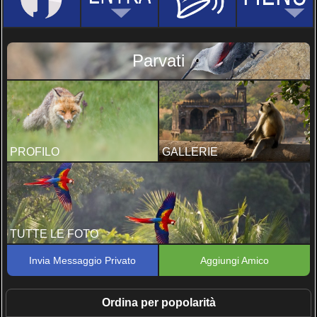
Parvati
PROFILO
GALLERIE
TUTTE LE FOTO
Invia Messaggio Privato
Aggiungi Amico
Ordina per popolarità