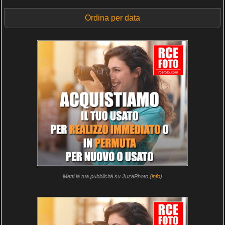
Ordina per data
Metti la tua pubblicità su JuzaPhoto (
info
)