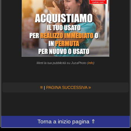
Metti la tua pubblicità su JuzaPhoto (
info
)
≡
»
|
PAGINA SUCCESSIVA
Torna a inizio pagina ⇑