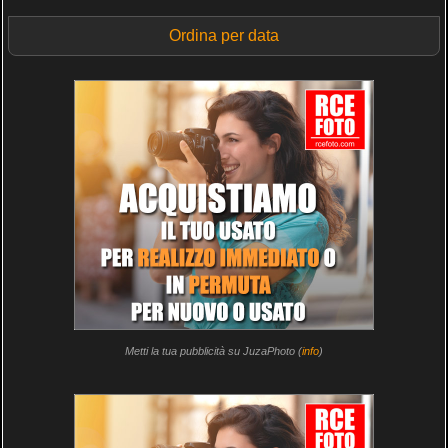
Ordina per data
Metti la tua pubblicità su JuzaPhoto (
info
)