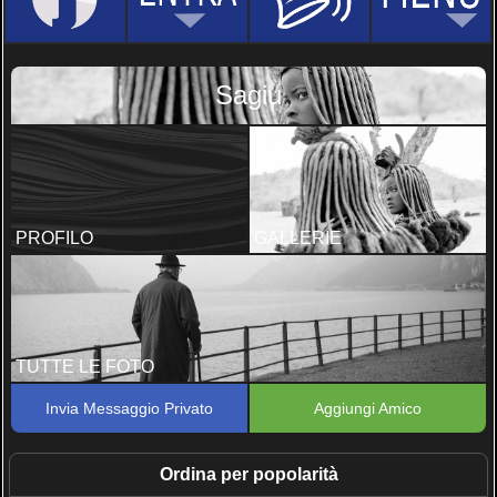
Sagiu
PROFILO
GALLERIE
TUTTE LE FOTO
Invia Messaggio Privato
Aggiungi Amico
Ordina per popolarità