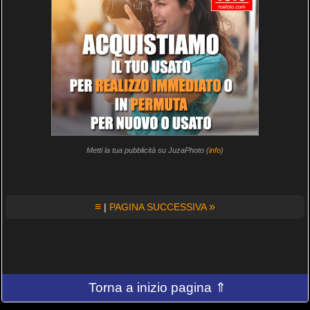
Metti la tua pubblicità su JuzaPhoto (
info
)
≡
»
|
PAGINA SUCCESSIVA
Torna a inizio pagina ⇑