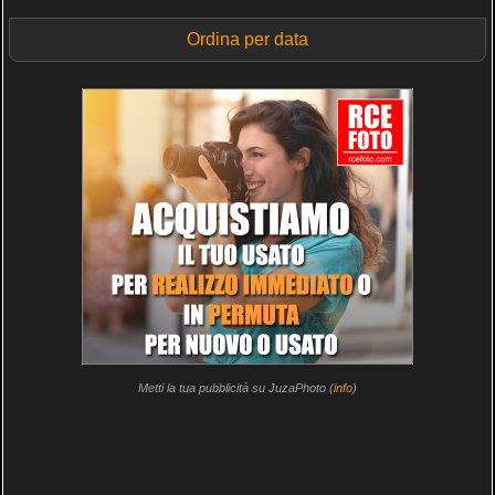
Ordina per data
Metti la tua pubblicità su JuzaPhoto (
info
)