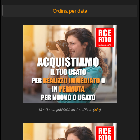
Ordina per data
Metti la tua pubblicità su JuzaPhoto (
info
)