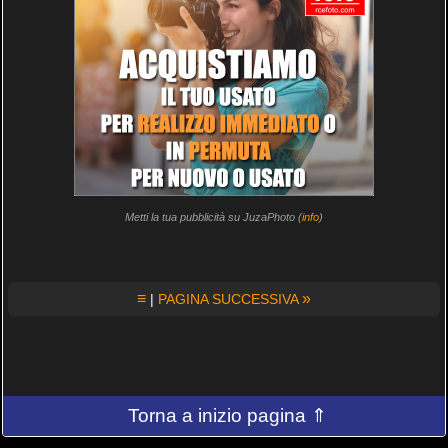
Metti la tua pubblicità su JuzaPhoto (
info
)
≡
»
|
PAGINA SUCCESSIVA
Torna a inizio pagina ⇑