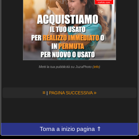
Metti la tua pubblicità su JuzaPhoto (
info
)
≡
»
|
PAGINA SUCCESSIVA
Torna a inizio pagina ⇑