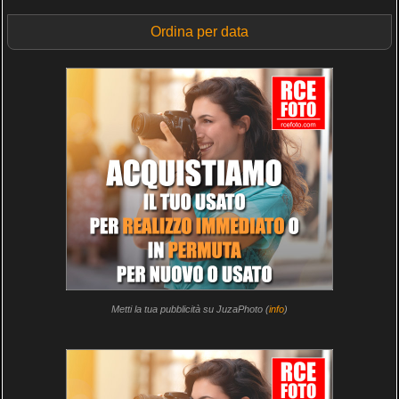
Ordina per data
Metti la tua pubblicità su JuzaPhoto (
info
)