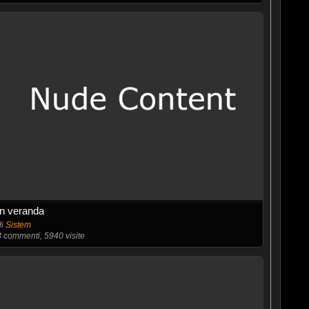
In veranda
di
Sistem
3
commenti, 5940 visite