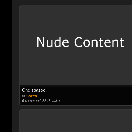
Che spasso
di
Sistem
6
commenti, 3343 visite