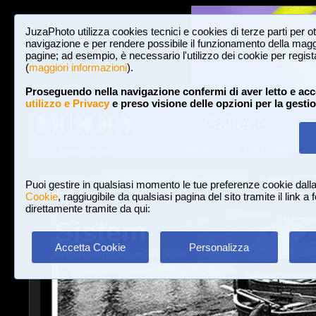
JuzaPhoto utilizza cookies tecnici e cookies di terze parti per o
navigazione e per rendere possibile il funzionamento della maggi
pagine; ad esempio, è necessario l'utilizzo dei cookie per registar
(
maggiori informazioni
).
Proseguendo nella navigazione confermi di aver letto e acc
utilizzo e Privacy
e preso visione delle opzioni per la gesti
Gallerie
3,022,825 FOTO E 16 GALLERIE
HOME E NEWS
Iscriviti a JuzaPhoto!
A
A
Login
Puoi gestire in qualsiasi momento le tue preferenze cookie dall
Cookie
, raggiugibile da qualsiasi pagina del sito tramite il link a
direttamente tramite da qui:
Sistem
Accetta Cookie
Personalizza
www.juzaphoto.com/p/Sistem