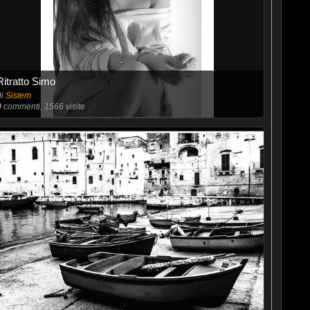
Ritratto Simo
di
Sistem
9
commenti, 1566 visite