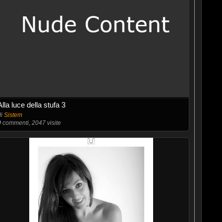
Alla luce della stufa 3
di
Sistem
0
commenti, 2047 visite