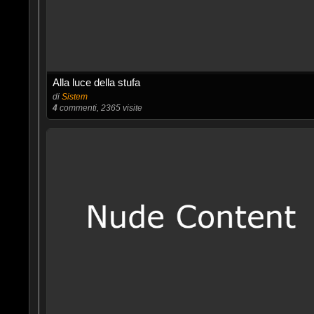
Alla luce della stufa
di
Sistem
4
commenti, 2365 visite