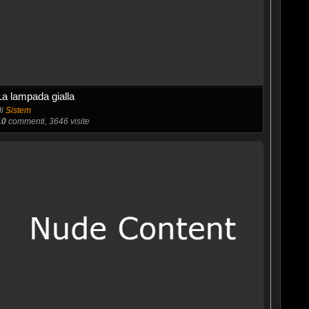
La lampada gialla
di
Sistem
10
commenti, 3646 visite