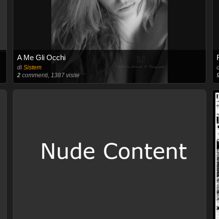
A Me Gli Occhi
di
Sistem
2
commenti, 1387 visite