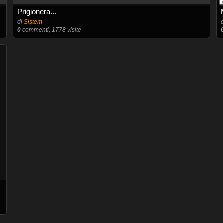
Prigionera...
di
Sistem
0
commenti, 1778 visite