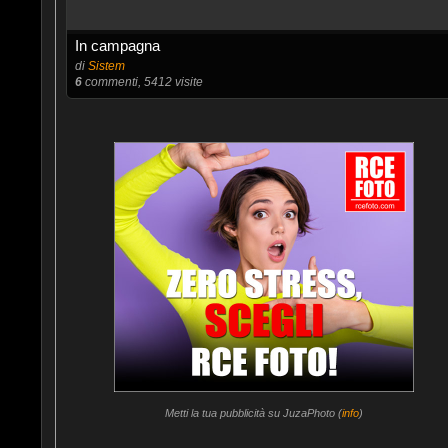
In campagna
di
Sistem
6
commenti, 5412 visite
Metti la tua pubblicità su JuzaPhoto (
info
)