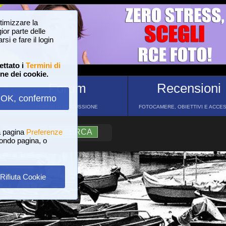
ttimizzare la
or parte delle
si e fare il login
ettato i
Termini di
one dei cookie.
Forum
Recensioni
OK, confermo
FORUM DI DISCUSSIONE
FOTOCAMERE, OBIETTIVI E ACCE
a pagina
?
AIUTO
Preferenze
RICERCA
 fondo pagina, o
Rifiuta Cookie