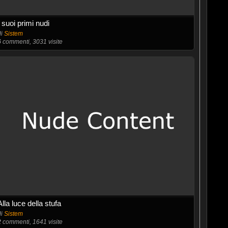
I suoi primi nudi
di
Sistem
6
commenti, 3031 visite
Alla luce della stufa
di
Sistem
2
commenti, 1641 visite