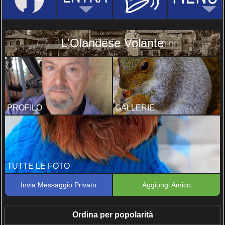
L'Olandese Volante
PROFILO
GALLERIE
TUTTE LE FOTO
Invia Messaggio Privato
Aggiungi Amico
Ordina per popolarità