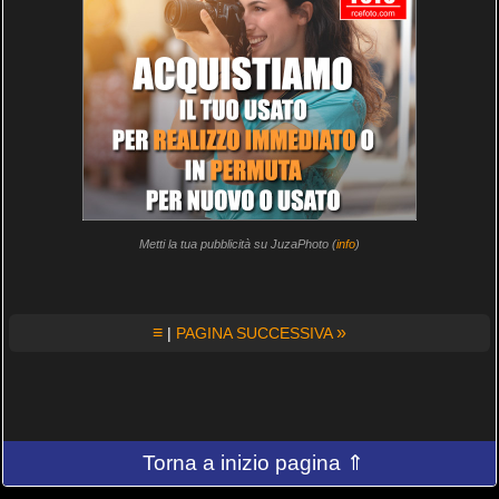
Metti la tua pubblicità su JuzaPhoto (
info
)
≡
»
|
PAGINA SUCCESSIVA
Torna a inizio pagina ⇑