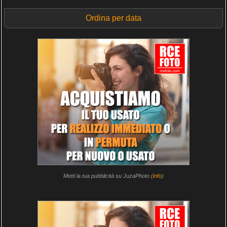
Ordina per data
Metti la tua pubblicità su JuzaPhoto (
info
)