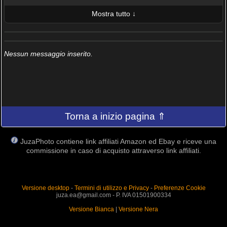
Mostra tutto ↓
ULTIME 10 FOTO PUBBLICATE
AMICI (0/100)
Nessun messaggio inserito.
Torna a inizio pagina ⇑
JuzaPhoto contiene link affiliati Amazon ed Ebay e riceve una
commissione in caso di acquisto attraverso link affiliati.
Versione desktop
-
Termini di utilizzo e Privacy
-
Preferenze Cookie
juza.ea@gmail.com - P. IVA 01501900334
Versione Bianca
|
Versione Nera