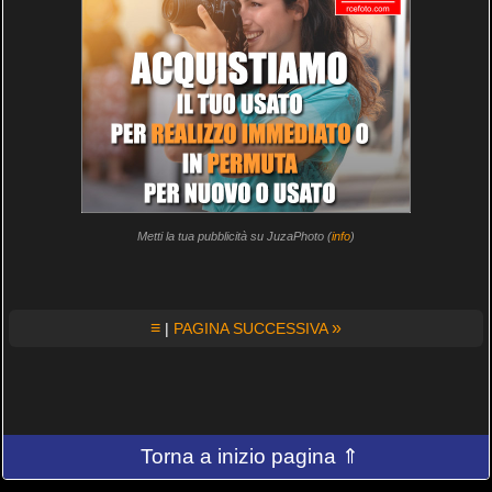
Metti la tua pubblicità su JuzaPhoto (
info
)
≡
»
|
PAGINA SUCCESSIVA
Torna a inizio pagina ⇑