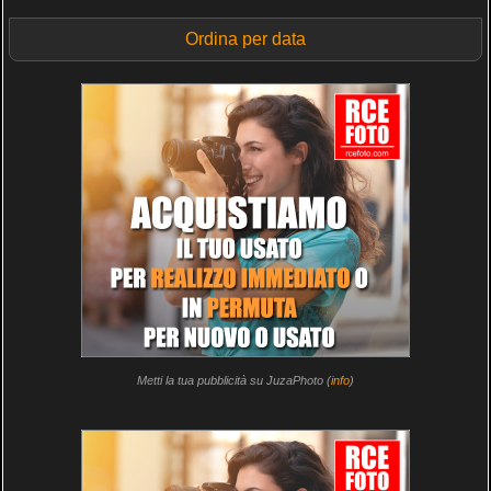
Ordina per data
Metti la tua pubblicità su JuzaPhoto (
info
)