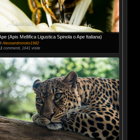
Ape (Apis Mellifica Ligustica Spinola o Ape Italiana)
di
Alessandronoko1982
11
commenti, 1641 visite