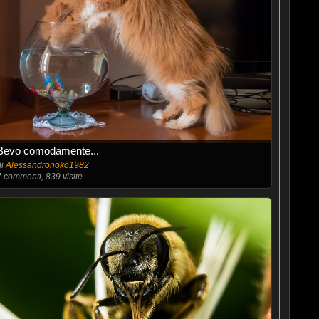
Bevo comodamente...
di
Alessandronoko1982
7
commenti, 839 visite