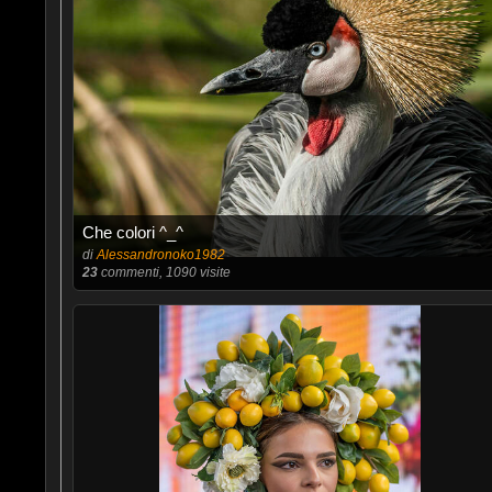
Che colori ^_^
di
Alessandronoko1982
23
commenti, 1090 visite