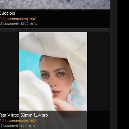
Cucciolo
di
Alessandronoko1982
12
commenti, 3266 visite
Test Viltrox 50mm f1.4 pro
di
Alessandronoko1982
10
commenti, 354 visite