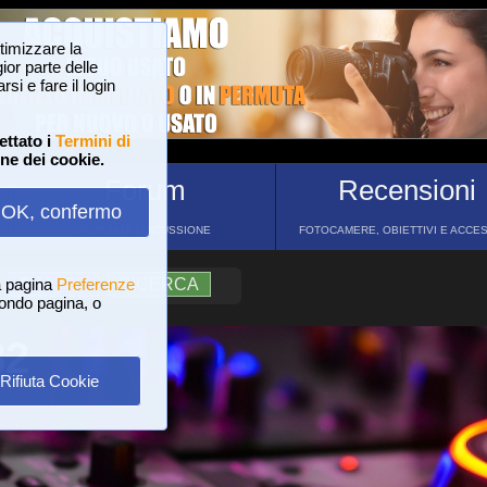
ttimizzare la
or parte delle
si e fare il login
ettato i
Termini di
one dei cookie.
Forum
Recensioni
OK, confermo
FORUM DI DISCUSSIONE
FOTOCAMERE, OBIETTIVI E ACCE
a pagina
?
AIUTO
Preferenze
RICERCA
 fondo pagina, o
82
Rifiuta Cookie