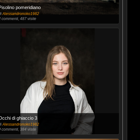
Pisolino pomeridiano
di
Alessandronoko1982
2
commenti, 487 visite
Occhi di ghiaccio 3
di
Alessandronoko1982
0
commenti, 384 visite