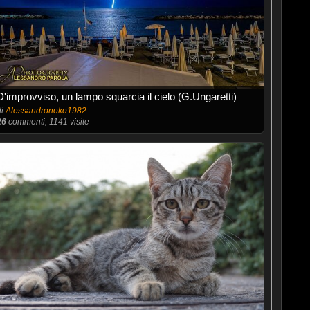
D'improvviso, un lampo squarcia il cielo (G.Ungaretti)
di
Alessandronoko1982
26
commenti, 1141 visite