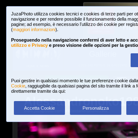
JuzaPhoto utilizza cookies tecnici e cookies di terze parti per o
navigazione e per rendere possibile il funzionamento della maggi
pagine; ad esempio, è necessario l'utilizzo dei cookie per registar
(
maggiori informazioni
).
Proseguendo nella navigazione confermi di aver letto e acc
utilizzo e Privacy
e preso visione delle opzioni per la gesti
Gallerie
3,023,242 FOTO E 16 GALLERIE
HOME E NEWS
Iscriviti a JuzaPhoto!
A
A
Login
Puoi gestire in qualsiasi momento le tue preferenze cookie dall
Cookie
, raggiugibile da qualsiasi pagina del sito tramite il link a
direttamente tramite da qui:
Alessandronoko19
Accetta Cookie
Personalizza
www.juzaphoto.com/p/Alessandronoko1982