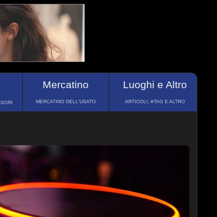
Mercatino
Luoghi e Altro
MERCATINO DELL'USATO
ARTICOLI, #TAG E ALTRO
SSORI