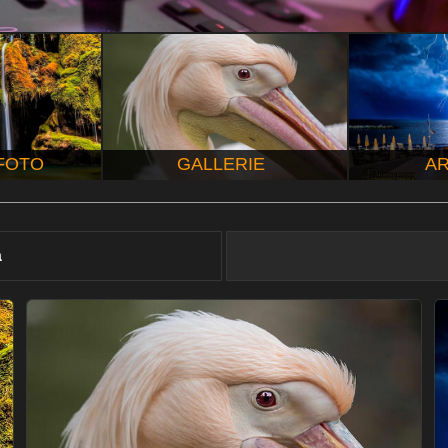
 FOTO
GALLERIE
AR
à