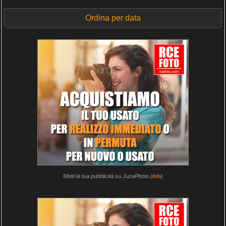
Ordina per data
Metti la tua pubblicità su JuzaPhoto (
info
)