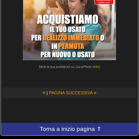
Metti la tua pubblicità su JuzaPhoto (
info
)
≡
»
|
PAGINA SUCCESSIVA
Torna a inizio pagina ⇑