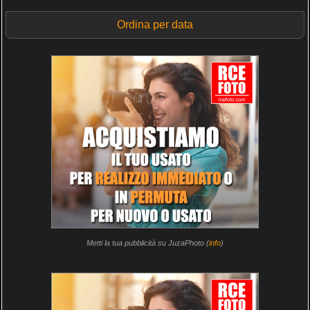
Ordina per data
Metti la tua pubblicità su JuzaPhoto (
info
)