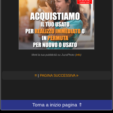
Metti la tua pubblicità su JuzaPhoto (
info
)
≡
»
|
PAGINA SUCCESSIVA
Torna a inizio pagina ⇑