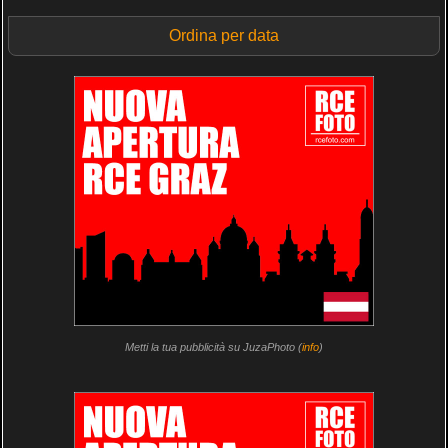
Ordina per data
Metti la tua pubblicità su JuzaPhoto (
info
)