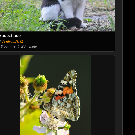
Sospettoso
di
AndreaDb f1
16
commenti, 204 visite