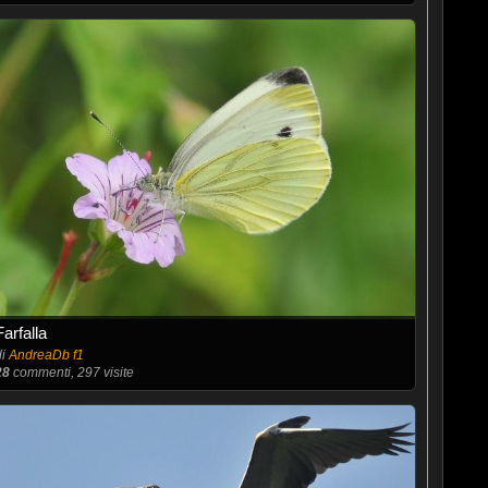
Farfalla
di
AndreaDb f1
28
commenti, 297 visite