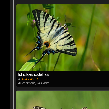
Iphiclides podalirius
di
AndreaDb f1
41
commenti, 243 visite