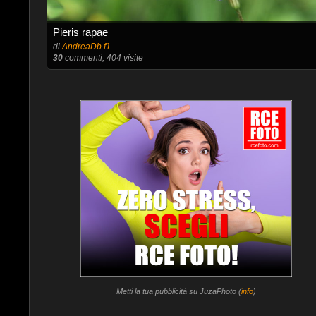
Pieris rapae
di
AndreaDb f1
30
commenti, 404 visite
Metti la tua pubblicità su JuzaPhoto (
info
)