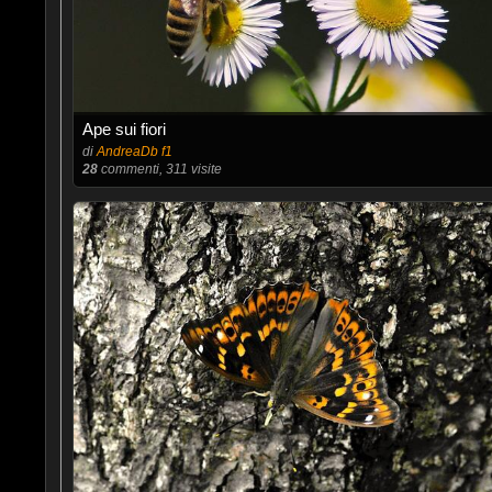
Ape sui fiori
di
AndreaDb f1
28
commenti, 311 visite