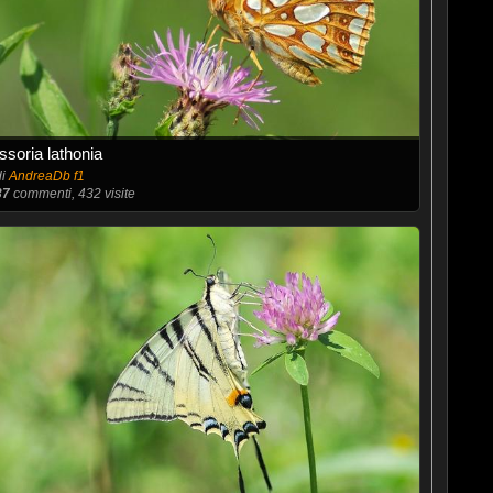
Issoria lathonia
di
AndreaDb f1
37
commenti, 432 visite