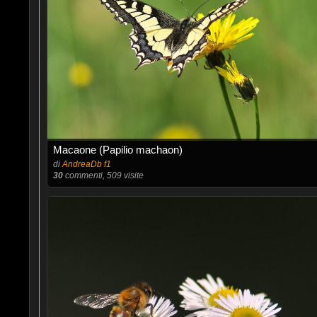
Macaone (Papilio machaon)
di
AndreaDb f1
30
commenti, 509 visite