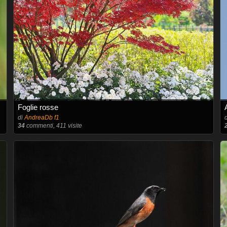
Foglie rosse
di
AndreaDb f1
34
commenti, 411 visite