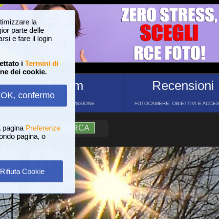
ttimizzare la
or parte delle
si e fare il login
ettato i
Termini di
one dei cookie.
Forum
Recensioni
OK, confermo
FORUM DI DISCUSSIONE
FOTOCAMERE, OBIETTIVI E ACCE
a pagina
?
AIUTO
Preferenze
RICERCA
 fondo pagina, o
Rifiuta Cookie