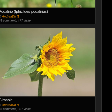
Podalirio (Iphiclides podalirius)
di
AndreaDb f1
44
commenti, 477 visite
Girasole
di
AndreaDb f1
32
commenti, 381 visite