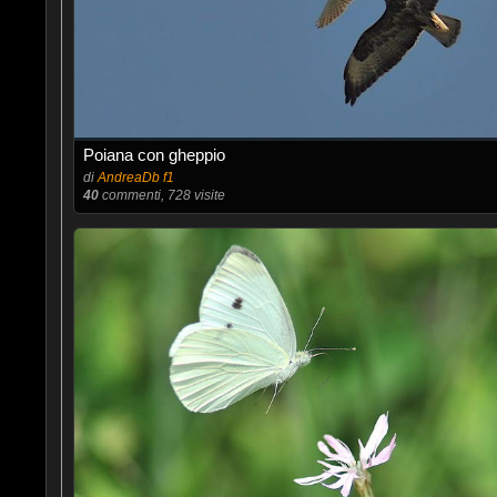
Poiana con gheppio
di
AndreaDb f1
40
commenti, 728 visite