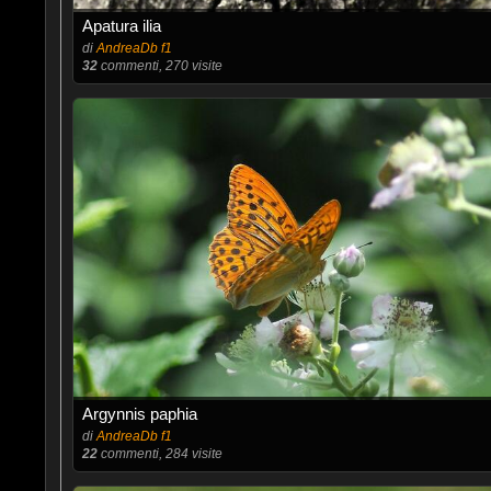
Apatura ilia
di
AndreaDb f1
32
commenti, 270 visite
Argynnis paphia
di
AndreaDb f1
22
commenti, 284 visite