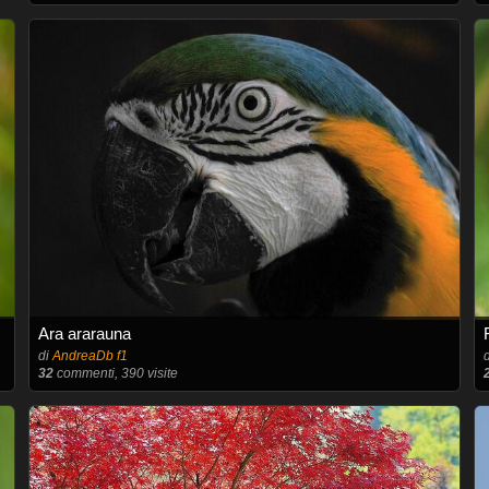
Ara ararauna
di
AndreaDb f1
32
commenti, 390 visite