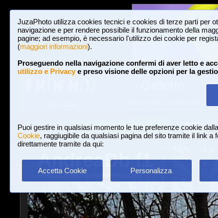
JuzaPhoto utilizza cookies tecnici e cookies di terze parti per o
navigazione e per rendere possibile il funzionamento della maggi
pagine; ad esempio, è necessario l'utilizzo dei cookie per registar
(
maggiori informazioni
).
Proseguendo nella navigazione confermi di aver letto e acc
utilizzo e Privacy
e preso visione delle opzioni per la gesti
Gallerie
3,022,825 FOTO E 16 GALLERIE
HOME E NEWS
Iscriviti a JuzaPhoto!
A
A
Login
Puoi gestire in qualsiasi momento le tue preferenze cookie dall
Cookie
, raggiugibile da qualsiasi pagina del sito tramite il link a
direttamente tramite da qui:
AndreaDb f1
Accetta Cookie
Personalizza
www.juzaphoto.com/p/AndreaDbf1