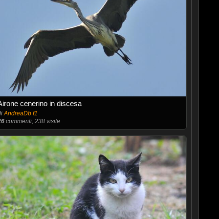
Airone cenerino in discesa
di
AndreaDb f1
26
commenti, 238 visite