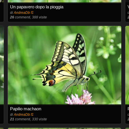
Un papavero dopo la pioggia
di
AndreaDb f1
26
commenti, 388 visite
Papilio machaon
di
AndreaDb f1
21
commenti, 330 visite