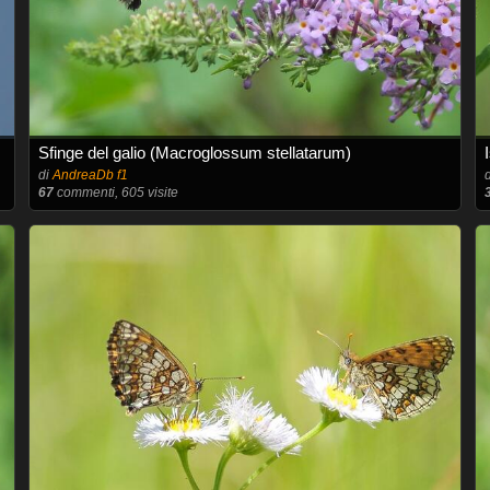
Sfinge del galio (Macroglossum stellatarum)
di
AndreaDb f1
67
commenti, 605 visite