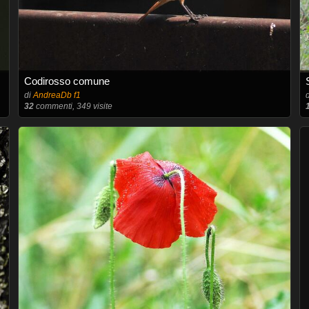
Codirosso comune
di
AndreaDb f1
32
commenti, 349 visite