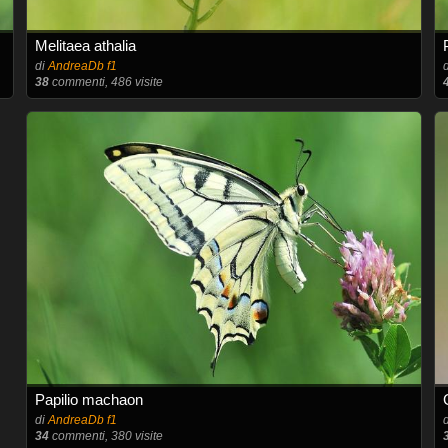
Melitaea athalia
di
AndreaDb f1
38
commenti, 486 visite
Papilio machaon
di
AndreaDb f1
34
commenti, 380 visite