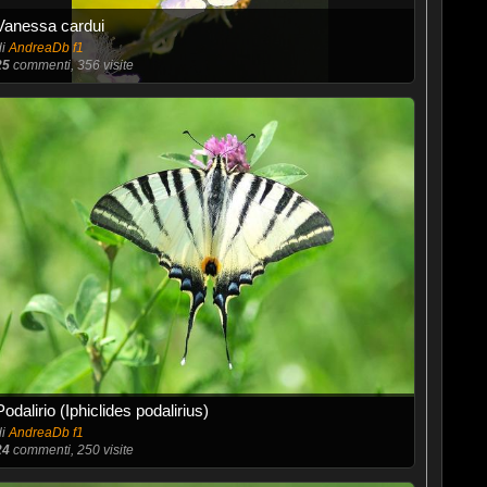
Vanessa cardui
di
AndreaDb f1
25
commenti, 356 visite
Podalirio (Iphiclides podalirius)
di
AndreaDb f1
24
commenti, 250 visite