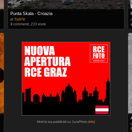
Punta Skala - Croazia
di
Tix976
3
commenti, 233 visite
Metti la tua pubblicità su JuzaPhoto (
info
)