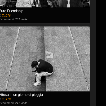
Pure Friendship
di
Tix976
2
commenti, 231 visite
Attesa in un giorno di pioggia
di
Tix976
0
commenti, 247 visite