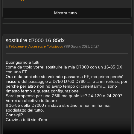
Mostra tutto ↓
ULTIME 10 FOTO PUBBLICATE
AMICI (0/100)
sostituire d7000 16-85dx
in
Fotocamere, Accessori e Fotoritocco
il 06 Giugno 2025, 14:27
Buongiorno a tutti
come da titolo vorrei sostituire la mia D7000 con un 16-85 DX
con una FF.
Ora e da anni che sto volendo passare a FF, ma prima perchè
insicuro del passaggio a D750 D760 D780 .... o a mirrorless, poi
perchè per altro non ho avuto tempo di cimentarmi ... sono
rimasto fermo a questa configurazione
Sarei propenso per una Z6III ma quale kit? 24-120 o 24-200?
Vorrei un obiettivo tuttofare.
Il 16-85 della D7000 mi stava strettino, e non mi ha mai
soddisfatto del tutto.
Consigli?
Grazie a tutti sin d'ora