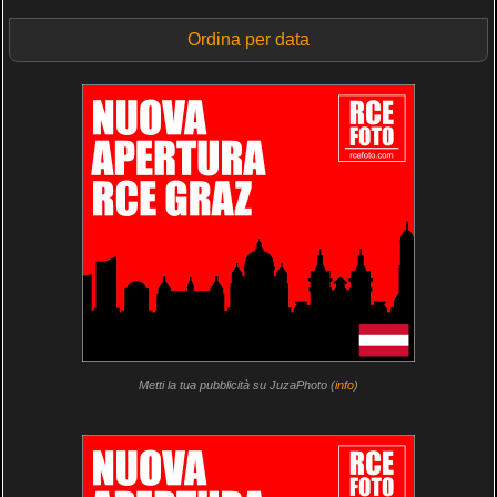
Ordina per data
Metti la tua pubblicità su JuzaPhoto (
info
)