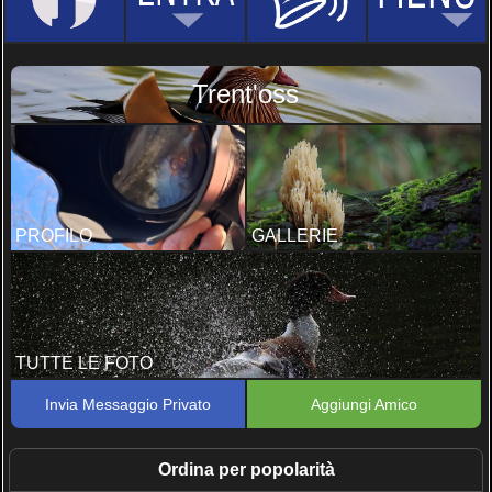
Trent'oss
PROFILO
GALLERIE
TUTTE LE FOTO
Invia Messaggio Privato
Aggiungi Amico
Ordina per popolarità