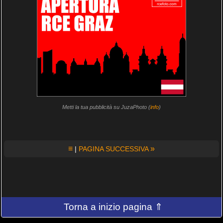
Metti la tua pubblicità su JuzaPhoto (
info
)
≡
»
|
PAGINA SUCCESSIVA
Torna a inizio pagina ⇑