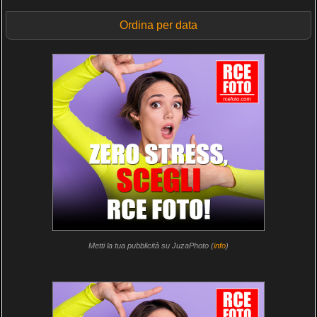
Ordina per data
Metti la tua pubblicità su JuzaPhoto (
info
)