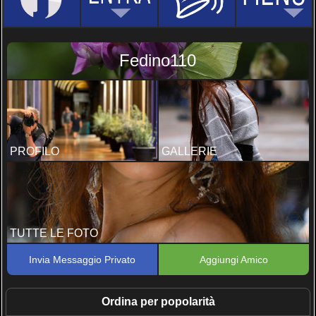
Fedino110
PROFILO
GALLERIE
TUTTE LE FOTO
Invia Messaggio Privato
Aggiungi Amico
Ordina per popolarità