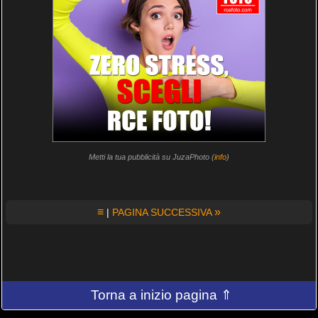
Metti la tua pubblicità su JuzaPhoto (
info
)
≡
»
|
PAGINA SUCCESSIVA
Torna a inizio pagina ⇑