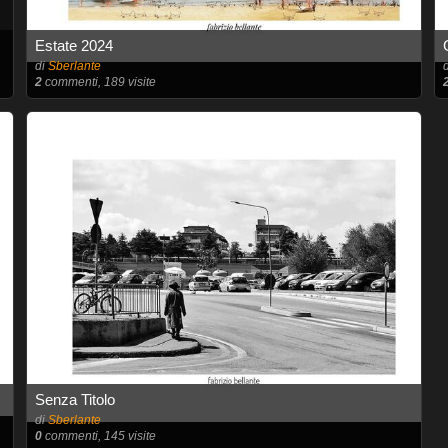
Estate 2024
di
Sberlante
2
commenti, 189 visite
Senza Titolo
di
Sberlante
0
commenti, 145 visite