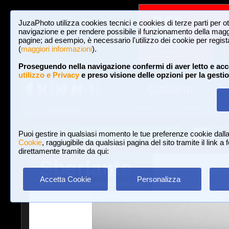
JuzaPhoto utilizza cookies tecnici e cookies di terze parti per o
navigazione e per rendere possibile il funzionamento della maggi
pagine; ad esempio, è necessario l'utilizzo dei cookie per registar
(
maggiori informazioni
).
Proseguendo nella navigazione confermi di aver letto e acc
utilizzo e Privacy
e preso visione delle opzioni per la gesti
Gallerie
3,023,340 FOTO E 16 GALLERIE
HOME E NEWS
Iscriviti a JuzaPhoto!
A
A
Login
Puoi gestire in qualsiasi momento le tue preferenze cookie dall
Cookie
, raggiugibile da qualsiasi pagina del sito tramite il link a
direttamente tramite da qui:
Sberlante
Accetta Cookie
Personalizza
www.juzaphoto.com/p/Sberlante