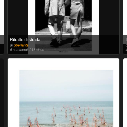
Ritratto di strada
di
Sberlante
4
commenti, 216 visite