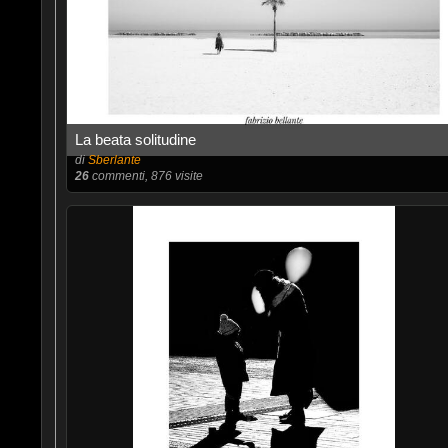
La beata solitudine
di
Sberlante
26
commenti, 876 visite