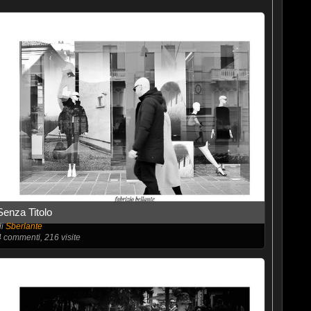
Senza Titolo
di
Sberlante
4
commenti, 216 visite