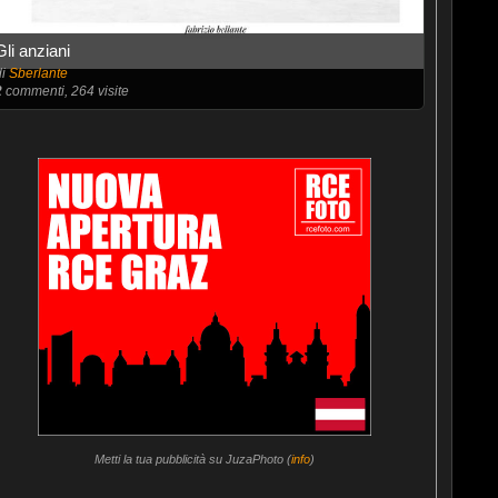
Gli anziani
di
Sberlante
2
commenti, 264 visite
Metti la tua pubblicità su JuzaPhoto (
info
)