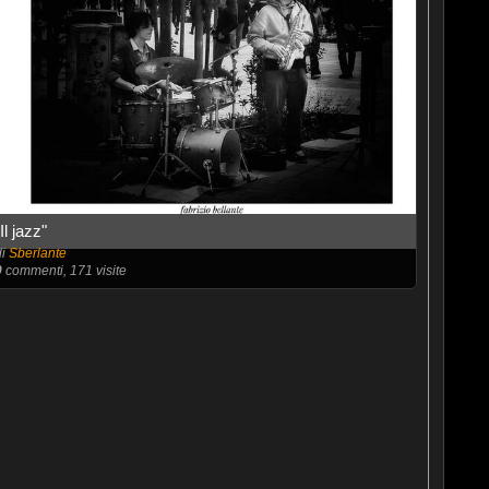
"Il jazz"
di
Sberlante
0
commenti, 171 visite