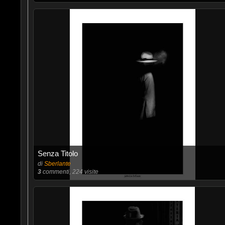
Senza Titolo
di
Sberlante
3
commenti, 224 visite