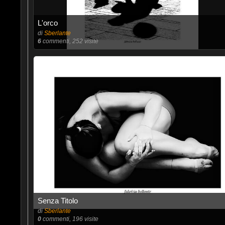
L'orco
di
Sberlante
6
commenti, 252 visite
Senza Titolo
di
Sberlante
0
commenti, 196 visite