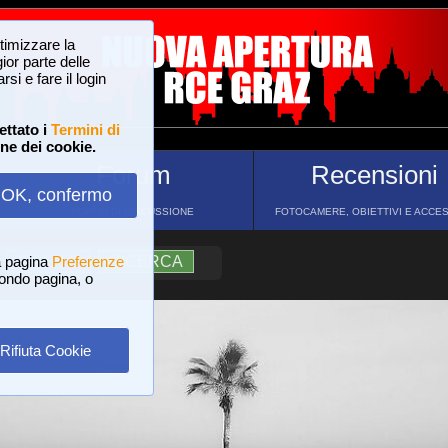
ttimizzare la
or parte delle
si e fare il login
ettato i
Termini di
one dei cookie.
Forum
Recensioni
OK, confermo
FORUM DI DISCUSSIONE
FOTOCAMERE, OBIETTIVI E ACCE
a pagina
?
AIUTO
Preferenze
RICERCA
 fondo pagina, o
Rifiuta Cookie