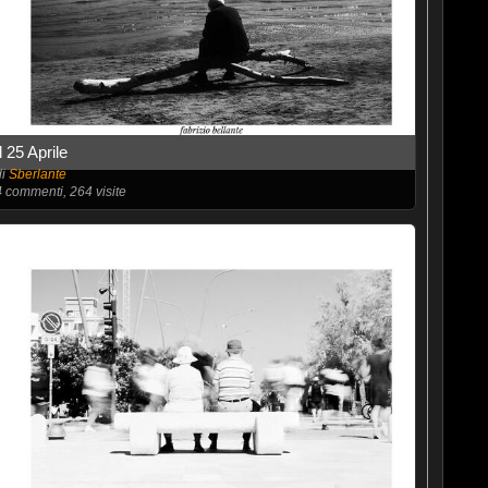
Il 25 Aprile
di
Sberlante
4
commenti, 264 visite