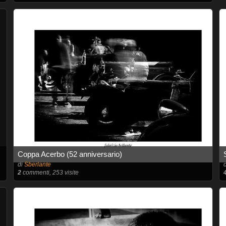
Coppa Acerbo (52 anniversario)
di
Sberlante
2
commenti, 253 visite