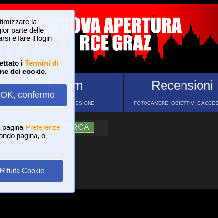
ttimizzare la
or parte delle
si e fare il login
ettato i
Termini di
one dei cookie.
Forum
Recensioni
OK, confermo
FORUM DI DISCUSSIONE
FOTOCAMERE, OBIETTIVI E ACCE
a pagina
?
AIUTO
Preferenze
RICERCA
 fondo pagina, o
Rifiuta Cookie