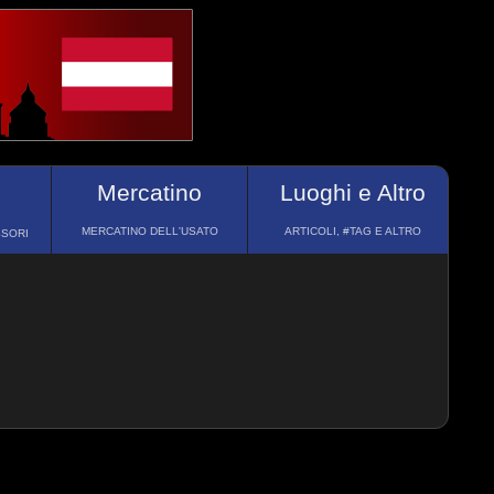
Mercatino
Luoghi e Altro
MERCATINO DELL'USATO
ARTICOLI, #TAG E ALTRO
SSORI