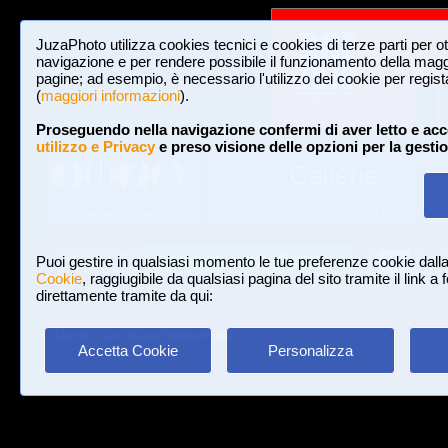
JuzaPhoto utilizza cookies tecnici e cookies di terze parti per o
navigazione e per rendere possibile il funzionamento della maggi
pagine; ad esempio, è necessario l'utilizzo dei cookie per registar
(
maggiori informazioni
).
Proseguendo nella navigazione confermi di aver letto e acc
utilizzo e Privacy
e preso visione delle opzioni per la gesti
Gallerie
3,023,340 FOTO E 16 GALLERIE
HOME E NEWS
Iscriviti a JuzaPhoto!
A
A
Login
Puoi gestire in qualsiasi momento le tue preferenze cookie dall
Cookie
, raggiugibile da qualsiasi pagina del sito tramite il link a
direttamente tramite da qui:
Utente Cancellato/Deleted User.
Accetta Cookie
Personalizza