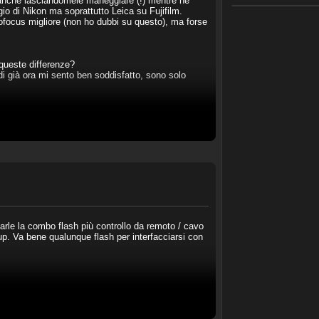
 anche lasciandomele maneggiare (!) mentre ne
gio di Nikon ma soprattutto Leica su Fujifilm.
AMICI (0/100)
tofocus migliore (non ho dubbi su questo), ma forse
 queste differenze?
ndi già ora mi sento ben soddisfatto, sono solo
rle la combo flash più controllo da remoto / cavo
tup. Va bene qualunque flash per interfacciarsi con