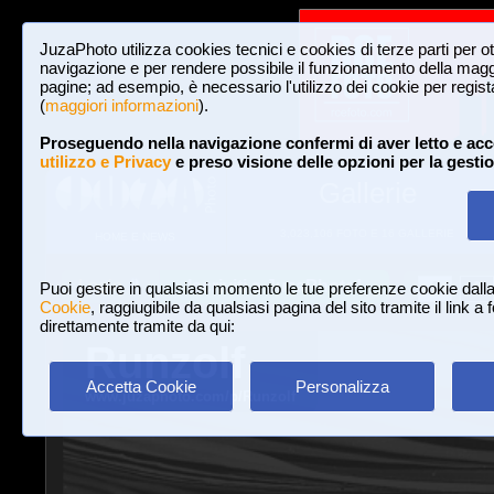
JuzaPhoto utilizza cookies tecnici e cookies di terze parti per o
navigazione e per rendere possibile il funzionamento della maggi
pagine; ad esempio, è necessario l'utilizzo dei cookie per registar
(
maggiori informazioni
).
Proseguendo nella navigazione confermi di aver letto e acc
utilizzo e Privacy
e preso visione delle opzioni per la gesti
Gallerie
3,023,106 FOTO E 16 GALLERIE
HOME E NEWS
Iscriviti a JuzaPhoto!
A
A
Login
Puoi gestire in qualsiasi momento le tue preferenze cookie dall
Cookie
, raggiugibile da qualsiasi pagina del sito tramite il link a
direttamente tramite da qui:
Runzolf
Accetta Cookie
Personalizza
www.juzaphoto.com/p/Runzolf