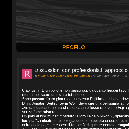
PROFILO
Discussioni con professionisti, approccio a
in
Fotocamere, Accessori e Fotoritocco
il 30 Settembre 2025, 12:01
Ciao juzini! È un po' che non passo qui, da quanto frequentavo il 
mercatino, spero di trovare tutti bene.
Sono passato l'altro giorno da un evento Fujifilm a Lisbona, dove 
Dihn, Jonatan Bertin, Kevin Wolf, devo dire una bellissima atmosf
aveva incuriosito notare che nonostante fosse un evento Fuji, o
senza farne mistero.
Un paio di loro mi han mostrato la loro Leica o Nikon Z, spiega
loro sia "cambiato tutto", elogiandone le proprietà di uso e tecn
colto quale potesse essere il fattore X di queste camere, magari