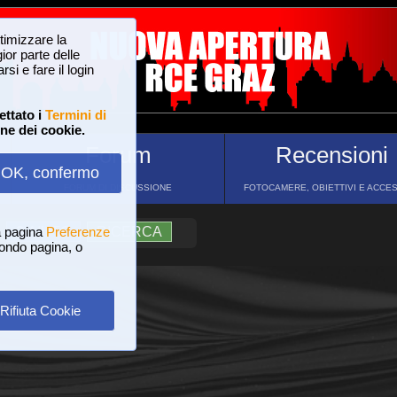
ttimizzare la
or parte delle
si e fare il login
ettato i
Termini di
one dei cookie.
Forum
Recensioni
OK, confermo
FORUM DI DISCUSSIONE
FOTOCAMERE, OBIETTIVI E ACCE
a pagina
?
AIUTO
Preferenze
RICERCA
 fondo pagina, o
Rifiuta Cookie