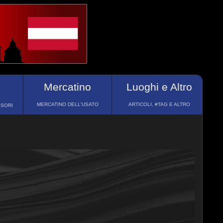
Mercatino
Luoghi e Altro
MERCATINO DELL'USATO
ARTICOLI, #TAG E ALTRO
SSORI