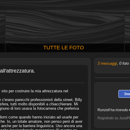
TUTTE LE FOTO
3 messaggi
, 0 foto
ll'attrezzatura.
sito per costruire la mia attrezzatura nel
In
c'erano parecchi professionisti della street, Billy
era, tutti molto disponibili a chiacchierare. Mi
gnuno di loro usava la fotocamera che preferiva
Runzolf ha ricevuto
ndomi come quando hanno iniziato ad usarle per
Registrato su JuzaP
iche. Io, un totale amatore, non penso però di aver
 anche per la barriera linguistica. Uso ancora una