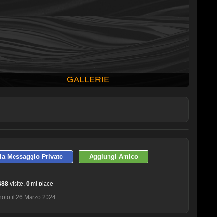
GALLERIE
ULTIME 10 FOTO PUBBLICATE
via Messaggio Privato
Aggiungi Amico
488
visite,
0
mi piace
hoto il 26 Marzo 2024