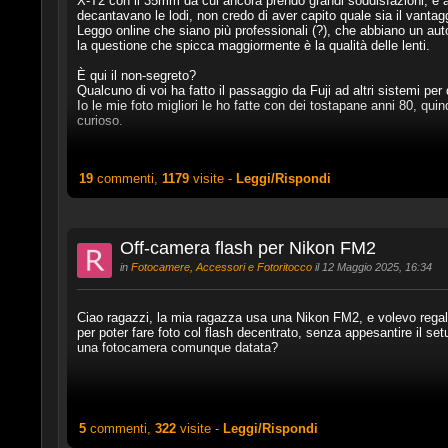
X-T2 con il 35mm da cui ancora prendo grandi soddisfazioni, e
decantavano le lodi, non credo di aver capito quale sia il vantag
Leggo online che siano più professionali (?), che abbiano un au
la questione che spicca maggiormente è la qualità delle lenti.
È qui il non-segreto?
Qualcuno di voi ha fatto il passaggio da Fuji ad altri sistemi per
Io le mie foto migliori le ho fatte con dei tostapane anni 80, qui
curioso.
19
commenti,
1179
visite -
Leggi/Rispondi
Off-camera flash per Nikon FM2
in
Fotocamere, Accessori e Fotoritocco
il 12 Maggio 2025, 16:34
Ciao ragazzi, la mia ragazza usa una Nikon FM2, e volevo regala
per poter fare foto col flash decentrato, senza appesantire il se
una fotocamera comunque datata?
5
commenti,
322
visite -
Leggi/Rispondi