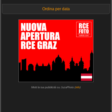
Ordina per data
Metti la tua pubblicità su JuzaPhoto (
info
)