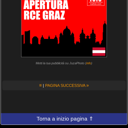
Metti la tua pubblicità su JuzaPhoto (
info
)
≡
»
|
PAGINA SUCCESSIVA
Torna a inizio pagina ⇑