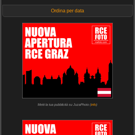
Ordina per data
Metti la tua pubblicità su JuzaPhoto (
info
)