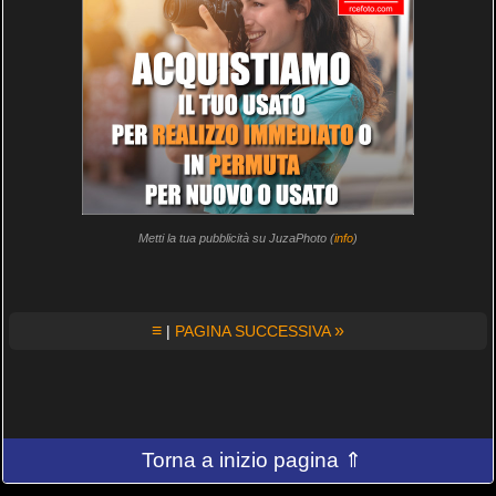
Metti la tua pubblicità su JuzaPhoto (
info
)
≡
»
|
PAGINA SUCCESSIVA
Torna a inizio pagina ⇑