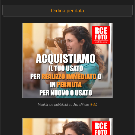
Ordina per data
Metti la tua pubblicità su JuzaPhoto (
info
)