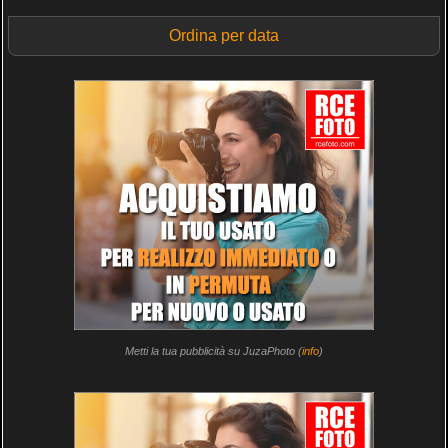
Ordina per data
Metti la tua pubblicità su JuzaPhoto (
info
)