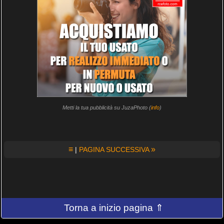
Metti la tua pubblicità su JuzaPhoto (
info
)
≡
»
|
PAGINA SUCCESSIVA
Torna a inizio pagina ⇑